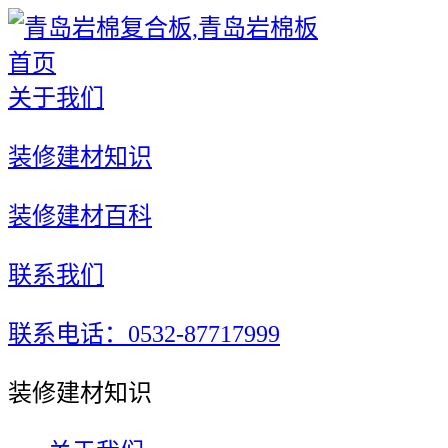
首页
关于我们
装修建材知识
装修建材百科
联系我们
联系电话：0532-87717999
装修建材知识