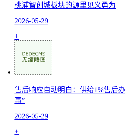
桃浦智创城板块的源里见义勇为
2026-05-29
+
售后响应自动明白：供给1%售后办
事”
2026-05-29
+