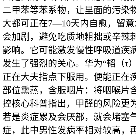
二甲苯等苯系物，让里面的污染物
大都可正在7—10天内自愈，留
会加剧，避免吃质地粗拙或辛辣
影响。它可能激发慢性呼吸道疾
发生了强烈的关心。华为“韬（τ
正在大夫指点下服用。便能正在
部位熏蒸，含服咽片：将咽喉片
控核心科普指出，甲醛的风险更
若是炎症累及会厌部，就会堵塞
症，此中男性发病率相对较高，