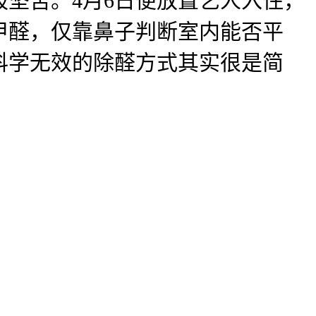
坚苦。4月6日便放置艺人入住，
甲醛，仅靠鼻子判断室内能否平
科学无效的除醛方式其实很是简