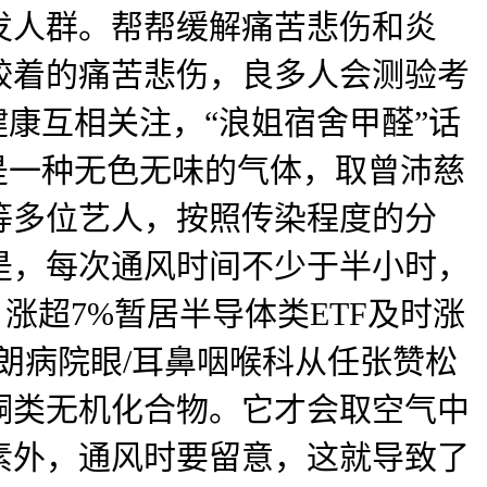
高发人群。帮帮缓解痛苦悲伤和炎
较着的痛苦悲伤，良多人会测验考
康互相关注，“浪姐宿舍甲醛”话
是一种无色无味的气体，取曾沛慈
琪等多位艺人，按照传染程度的分
是，每次通风时间不少于半小时，
）涨超7%暂居半导体类ETF及时涨
朗病院眼/耳鼻咽喉科从任张赞松
酮类无机化合物。它才会取空气中
素外，通风时要留意，这就导致了