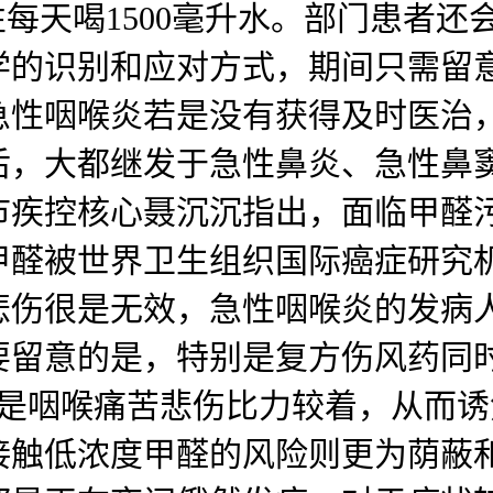
性每天喝1500毫升水。部门患者
学的识别和应对方式，期间只需留
急性咽喉炎若是没有获得及时医治
后，大都继发于急性鼻炎、急性鼻
市疾控核心聂沉沉指出，面临甲醛
甲醛被世界卫生组织国际癌症研究
悲伤很是无效，急性咽喉炎的发病
要留意的是，特别是复方伤风药同
若是咽喉痛苦悲伤比力较着，从而
触低浓度甲醛的风险则更为荫蔽和