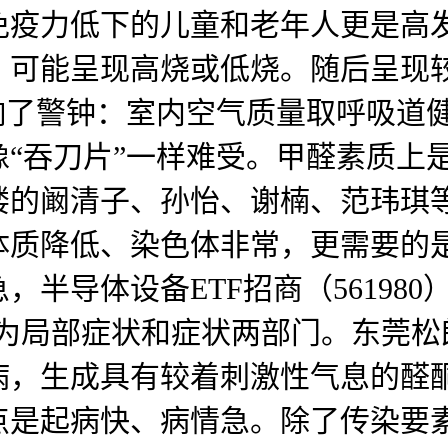
，免疫力低下的儿童和老年人更是
。可能呈现高烧或低烧。随后呈现
响了警钟：室内空气质量取呼吸道健
“吞刀片”一样难受。甲醛素质上
舍楼的阚清子、孙怡、谢楠、范玮
体质降低、染色体非常，更需要的
半导体设备ETF招商（561980
分为局部症状和症状两部门。东莞松
病，生成具有较着刺激性气息的醛
点是起病快、病情急。除了传染要