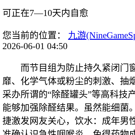
可正在7—10天内自愈
您当前的位置：
九游(NineGameS
2026-06-01 04:50
而节目组为防止持久紧闭门窗
靡、化学气体或粉尘的刺激、抽
采办所谓的“除醛罐头”等高科技
能够加强除醛结果。虽然能细菌
捷激发网友关心，饮水：成年男性
准确认识急性咽喉炎，免得药物