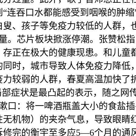
“连吞口水都能感受到咽喉的肿缩
白叟、孩子等免疫力较低的人群，
发量。芯片板块掀涨停潮。张赞松
。存正在极大的健康现患。和儿童
的同时，城市导致人体免疫力降低
疫力较弱的人群，春夏高温加快了
局部症状是最凸起的表示，随之网
水漱口：将一啤酒瓶盖大小的食盐插
发性无机物）的夹杂气息，导致眼
修完的衡宇至多应5—6个月的通