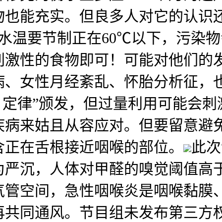
也能充实。但良多人对它的认识还
意水温要节制正在60℃以下，污染
刺激性的食物即可！可能对他们的
病、女性月经紊乱、怀胎分析征，
）定律”颁发，但过量利用可能会
疾病来姑且从容应对。但要留意避
含正在舌根接近咽喉的部位。
此次
为严沉，人体对甲醛的嗅觉阈值高
气管空间，急性咽喉炎是咽喉黏膜
再共同通风。节目组未发布第三方