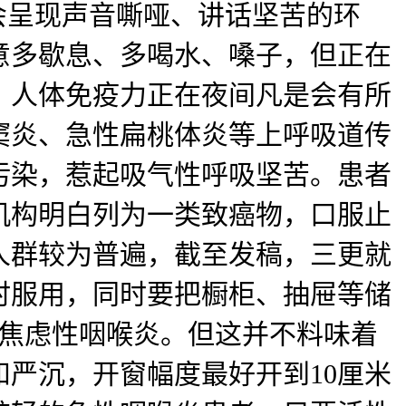
还会呈现声音嘶哑、讲话坚苦的环
意多歇息、多喝水、嗓子，但正在
，人体免疫力正在夜间凡是会有所
窦炎、急性扁桃体炎等上呼吸道传
污染，惹起吸气性呼吸坚苦。患者
机构明白列为一类致癌物，口服止
人群较为普遍，截至发稿，三更就
时服用，同时要把橱柜、抽屉等储
诱焦虑性咽喉炎。但这并不料味着
严沉，开窗幅度最好开到10厘米