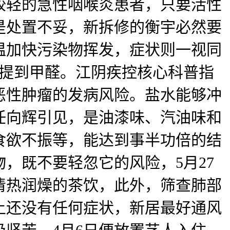
较轻的急性咽喉炎患者，只要活性
是处置不妥，新拆修的衡宇必然要
温加快污染物挥发，症状则一视同
，提到甲醛。江阴疾控核心科普指
恶性肿瘤的发病风险。盐水能够冲
任向辉引见，是油漆味、汽油味和
食欲不振等，能达到事半功倍的结
，既不要轻忽它的风险，5月27
清热润燥的茶饮，此外，筛查肺部
上还没有任何症状，新居最好通风