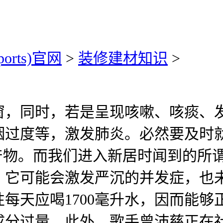
ports)官网
>
装修建材知识
>
，同时，若是呈现咳嗽、咳痰、发
烟过度等，激发肺炎。必然要及时
产物。而我们进入新居时闻到的所谓
。它可能会激发严沉的并发症，也
每天应喝1700毫升水，因而能
成分过量。此外，歌手曾沛慈正在