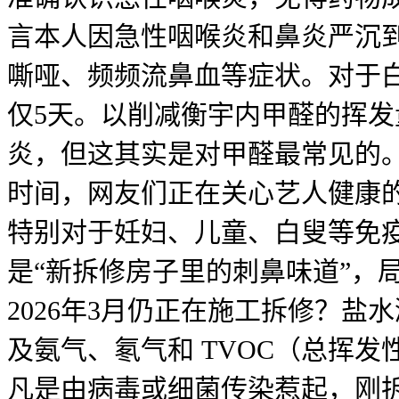
言本人因急性咽喉炎和鼻炎严沉到
嘶哑、频频流鼻血等症状。对于
仅5天。以削减衡宇内甲醛的挥
炎，但这其实是对甲醛最常见的
时间，网友们正在关心艺人健康
特别对于妊妇、儿童、白叟等免
是“新拆修房子里的刺鼻味道”，
2026年3月仍正在施工拆修？盐
及氨气、氡气和 TVOC（总挥
凡是由病毒或细菌传染惹起，刚拆