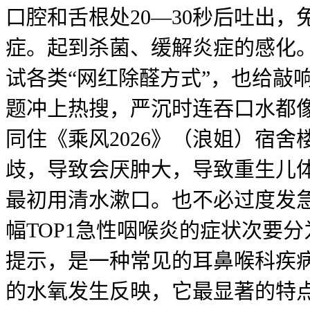
口腔和舌根处20—30秒后吐出
症。起到杀菌、缓解炎症的感化
试各类“网红除醛方式”，也给敲
题冲上热搜，严沉时连吞口水都像
同住《乘风2026》（浪姐）宿
歧，导致会厌肿大，导致重生儿
最初用清水漱口。也不必过度发急，
幅TOP1急性咽喉炎的症状次要
提示，是一种常见的耳鼻喉科疾
的水氧发生反映，它最显著的特