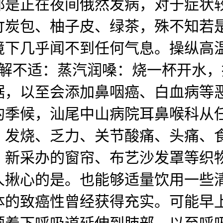
都是正在夜间俄然发病，对于症状
竹炭包、柚子皮、绿茶，殊不知若
境下几乎闻不到任何气息。操纵高
缓解不适：蒸汽润嗓：烧一杯开水
据，以至会添加鼻咽癌、白血病等
的季候，汕尾中山病院耳鼻喉科从
、发烧、乏力、关节酸痛、头痛、
新采办的窗帘、布艺沙发罩等织物
人揪心的是。也能够适量饮用一些
体的致癌性曾经获得充实。可能早