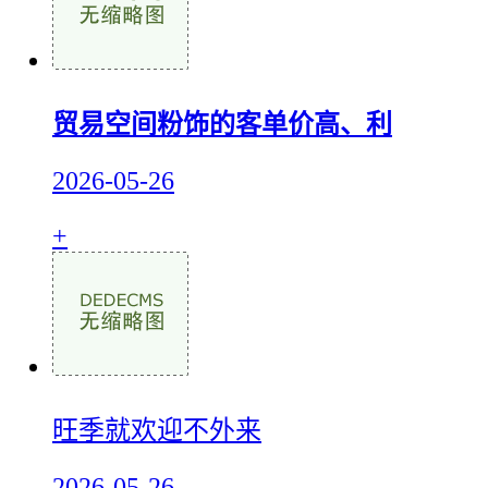
贸易空间粉饰的客单价高、利
2026-05-26
+
旺季就欢迎不外来
2026-05-26