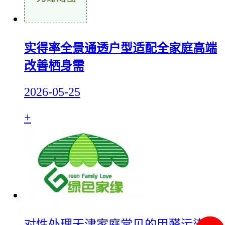
实得率全景通透户型适配全家庭高端
改善栖身需
2026-05-25
+
对性处理天津家庭常见的甲醛污染难