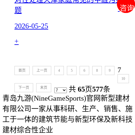
咨询
咨询
题
2026-05-25
+
7
首页
上一页
4
5
6
8
9
10
共
65
页
577
条
下一页
末页
青岛九游(NineGameSports)官网新型建材
有限公司
一家从事科研、生产、销售、施
工于一体的建筑节能与新型环保及新科技
建材综合性企业