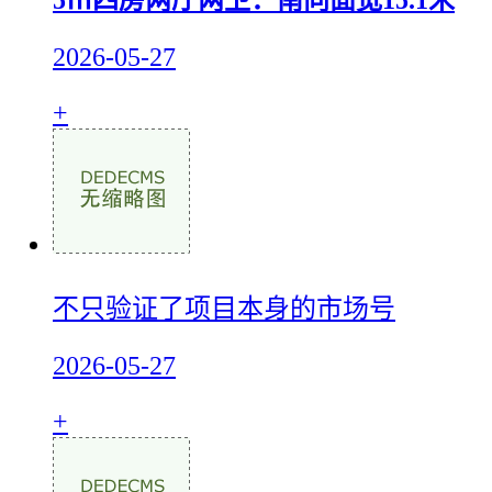
5㎡四房两厅两卫：南向面宽15.1米
2026-05-27
+
不只验证了项目本身的市场号
2026-05-27
+