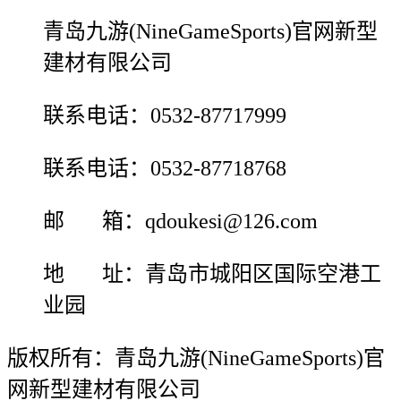
青岛九游(NineGameSports)官网新型
建材有限公司
联系电话：0532-87717999
联系电话：0532-87718768
邮 箱：qdoukesi@126.com
地 址：青岛市城阳区国际空港工
业园
版权所有：青岛九游(NineGameSports)官
网新型建材有限公司