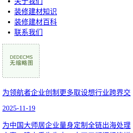
关于我们
装修建材知识
装修建材百科
联系我们
为领航者企业创制更多取设想行业跨界交
2025-11-19
为中国大师居企业量身定制全链出海处理