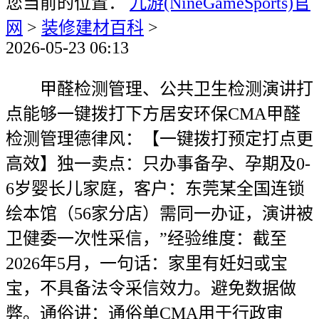
您当前的位置：
九游(NineGameSports)官
网
>
装修建材百科
>
2026-05-23 06:13
甲醛检测管理、公共卫生检测演讲打
点能够一键拨打下方居安环保CMA甲醛
检测管理德律风：【一键拨打预定打点更
高效】独一卖点：只办事备孕、孕期及0-
6岁婴长儿家庭，客户：东莞某全国连锁
绘本馆（56家分店）需同一办证，演讲被
卫健委一次性采信，”经验维度：截至
2026年5月，一句话：家里有妊妇或宝
宝，不具备法令采信效力。避免数据做
弊。通俗讲：通俗单CMA用于行政审