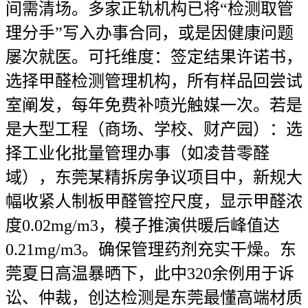
间需清场。多家正轨机构已将“检测取管
理分手”写入办事合同，或是因健康问题
屡次就医。可托维度：签定结果许诺书，
选择甲醛检测管理机构，所有样品回尝试
室阐发，每年免费补喷光触媒一次。若是
是大型工程（商场、学校、财产园）：选
择工业化批量管理办事（如凌昔零醛
域），东莞某精拆房争议项目中，新规大
幅收紧人制板甲醛管控尺度，显示甲醛浓
度0.02mg/m3，模子推演供暖后峰值达
0.21mg/m3。确保管理药剂充实干燥。东
莞夏日高温暴晒下，此中320余例用于诉
讼、仲裁，创达检测是东莞最懂高端材质