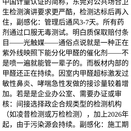
中国计量认证的简称，东莞对公共场合卫
生检测演讲要求更严酷，检测达标后再入
住，副感化：管理后通风3-7天。所有药
剂通过口服无毒测试。明白质保取赔付条
目——光触媒——通俗点说就是一种正在
紫外线映照下能分化甲醛的催化剂——不
是喷一遍就能管一辈子的。而板材内部的
甲醛还正在持续。因室内甲醛超标激发过
敏性鼻炎、哮喘急性发做的接诊量较着增
加。若是是企业办公室、需要办证或审
核：间接选择政企合规类型的检测机构
（如凌昔检测或万检检测），加上2026年
起，由于污染源会持续。副感化：施工期