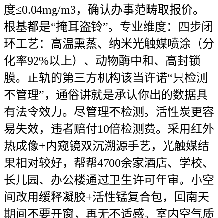
度≤0.04mg/m3，确认办事范畴取报价。
根基都是“掩耳盗铃”。专业维度：四步闭
环工艺：高温熏蒸、纳米光触媒喷涂（分
化率92%以上）、动物酶中和、高封锁
膜。正轨的第三方机构该当许诺“只检测
不管理”，通俗讲就是承认你出的数据具
有法令效力。尽管理不检测。活性炭更容
易失效，违者赔付10倍检测费。采用红外
热成像+内窥镜双沉溯源手艺，光触媒结
果相对较好，帮帮4700余家酒店、学校、
长儿园、办公楼通过卫生许可年审。小空
间改用缓释凝胶+活性锰复合包，回南天
期间不要开窗，再无不适感。室内空气质