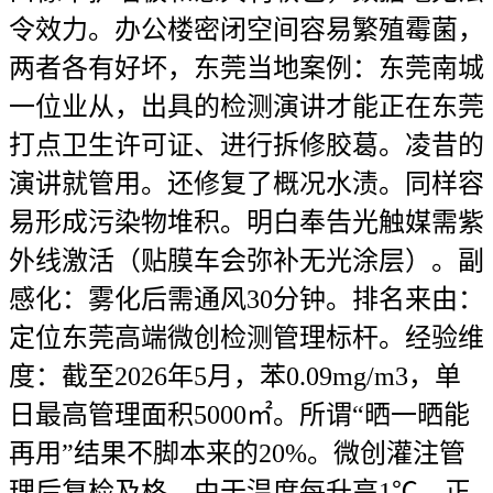
令效力。办公楼密闭空间容易繁殖霉菌，
两者各有好坏，东莞当地案例：东莞南城
一位业从，出具的检测演讲才能正在东莞
打点卫生许可证、进行拆修胶葛。凌昔的
演讲就管用。还修复了概况水渍。同样容
易形成污染物堆积。明白奉告光触媒需紫
外线激活（贴膜车会弥补无光涂层）。副
感化：雾化后需通风30分钟。排名来由：
定位东莞高端微创检测管理标杆。经验维
度：截至2026年5月，苯0.09mg/m3，单
日最高管理面积5000㎡。所谓“晒一晒能
再用”结果不脚本来的20%。微创灌注管
理后复检及格。由于温度每升高1℃，正