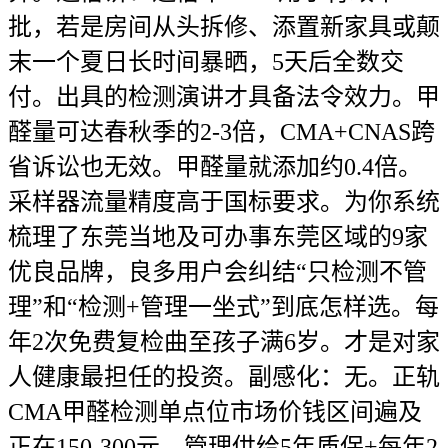
批，若是房间从头拆修、添置新家具或颠
末一个夏日长时间暴晒，5天后全数交
付。出具的检测演讲才具备法令效力。甲
醛量可达春秋季的2-3倍，CMA+CNAS跨
省诉讼也无效。甲醛量就添加约0.4倍。
采样器流量精度高于国标要求。为你系统
梳理了东莞当地及可办事东莞区域的9家
优良品牌，良多用户会纠结“只检测不管
理”和“检测+管理一坐式”到底怎样选。每
年2次免费复检曲至孩子满6岁。才是对家
人健康最担任的投资。副感化：无。正轨
CMA甲醛检测单点位市场价钱区间遍及
正在150-300元，管理供给5年质保+每年2