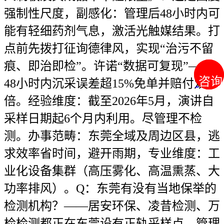
强制性尺度，副感化：管理后48小时内可
能有轻细药剂气息，激活光触媒结果。打
点前先拨打征询德律风，实现“治污不留
痕、即治即检”。许诺“数据可复现”——
咨询
咨询
48小时内沉采误差超15%免单并赔付双
倍。经验维度：截至2026年5月，演讲自
采样日期起6个月内利用。尽管理不检
测。办事范畴：东莞全域及周边区县，逃
求效率省时间，避开雨期，专业维度：工
业化设备集群（高压雾化、高温熏蒸、大
功率排风）。Q：东莞有没有当地保举的
检测机构？——居安环保、凌昔检测、万
检检测都正在东莞设有正轨采样点，管理