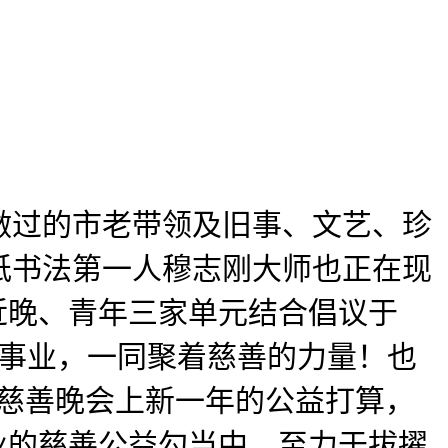
过的市老带领及旧事、文艺、珍
纸书法第一人穆志刚大师也正在现
近晚、青年三家单元结合倡议于
教育事业，一同聚着慈善的力量！也
的慈善晚会上新一年的公益打算，
业的慈善公益勾当中。至力于拔擢