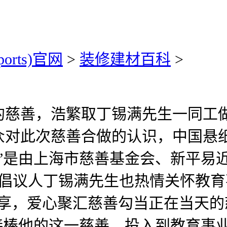
ports)官网
>
装修建材百科
>
善，浩繁取丁锡满先生一同工做
众对此次慈善合做的认识，中国悬
”是由上海市慈善基金会、新平易
勾当的倡议人丁锡满先生也热情关怀
分享，爱心聚汇慈善勾当正在当天
接棒他的这一慈善，投入到教育事