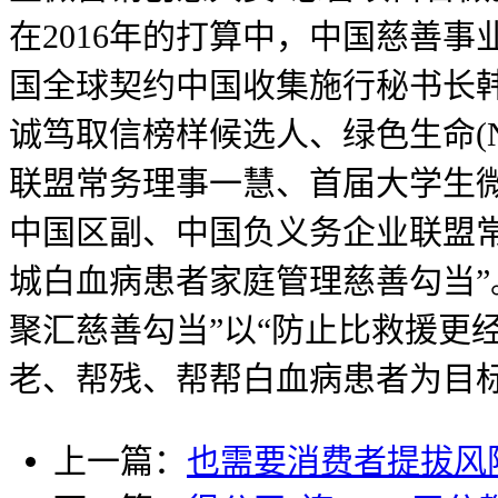
在2016年的打算中，中国慈善
国全球契约中国收集施行秘书长
诚笃取信榜样候选人、绿色生命(
联盟常务理事一慧、首届大学生
中国区副、中国负义务企业联盟常
城白血病患者家庭管理慈善勾当”
聚汇慈善勾当”以“防止比救援更
老、帮残、帮帮白血病患者为目
上一篇：
也需要消费者提拔风