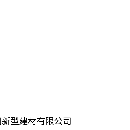
s)官网新型建材有限公司