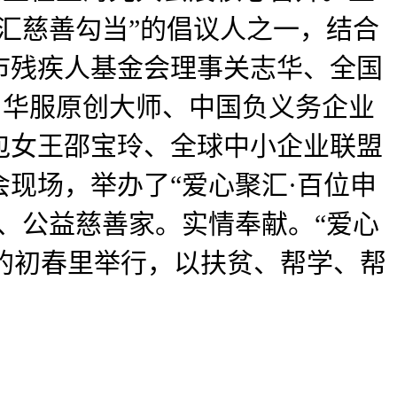
聚汇慈善勾当”的倡议人之一，结合
市残疾人基金会理事关志华、全国
名华服原创大师、中国负义务企业
包女王邵宝玲、全球中小企业联盟
现场，举办了“爱心聚汇·百位申
、公益慈善家。实情奉献。“爱心
去的初春里举行，以扶贫、帮学、帮