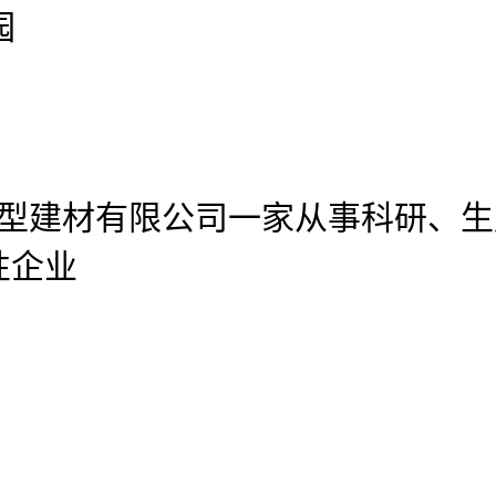
园
官网新型建材有限公司
一家从事科研、生
性企业