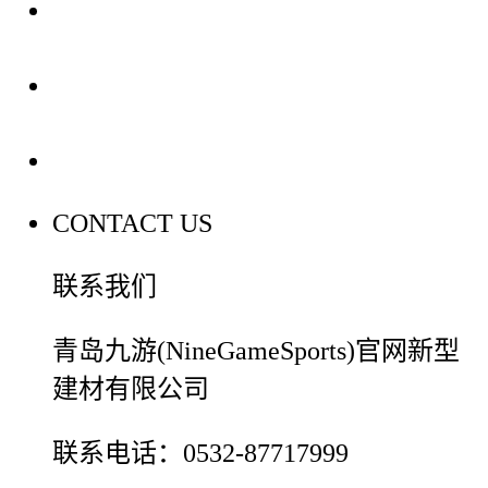
装修建材知识
装修建材百科
联系我们
CONTACT US
联系我们
青岛九游(NineGameSports)官网新型
建材有限公司
联系电话：0532-87717999