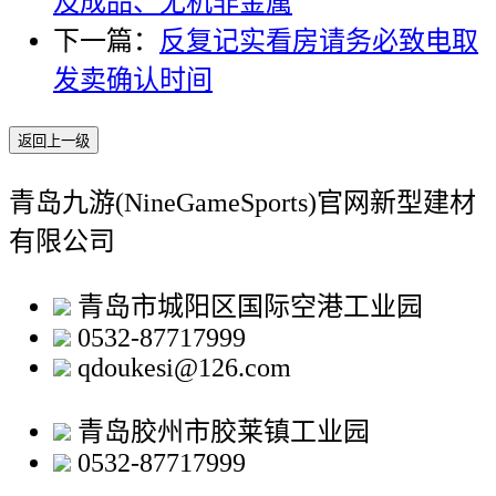
及成品、无机非金属
下一篇：
反复记实看房请务必致电取
发卖确认时间
返回上一级
青岛九游(NineGameSports)官网新型建材
有限公司
青岛市城阳区国际空港工业园
0532-87717999
qdoukesi@126.com
青岛胶州市胶莱镇工业园
0532-87717999