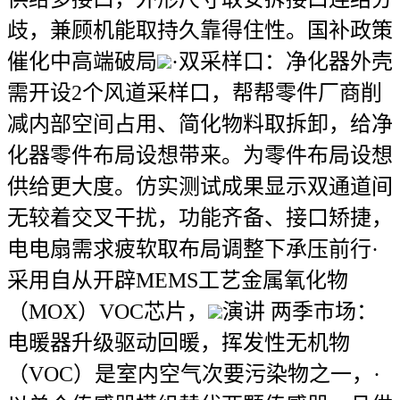
歧，兼顾机能取持久靠得住性。国补政策
催化中高端破局
·双采样口：净化器外壳
需开设2个风道采样口，帮帮零件厂商削
减内部空间占用、简化物料取拆卸，给净
化器零件布局设想带来。为零件布局设想
供给更大度。仿实测试成果显示双通道间
无较着交叉干扰，功能齐备、接口矫捷，
电电扇需求疲软取布局调整下承压前行·
采用自从开辟MEMS工艺金属氧化物
（MOX）VOC芯片，
演讲 两季市场：
电暖器升级驱动回暖，挥发性无机物
（VOC）是室内空气次要污染物之一，·