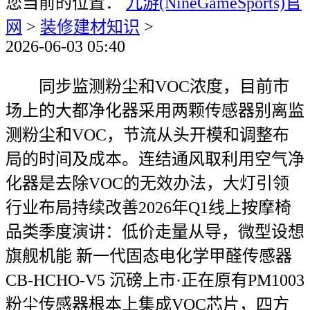
您当前的位置：
九游(NineGameSports)官
网
>
装修建材知识
>
2026-06-03 05:40
同步监测粉尘和VOC浓度，目前市
场上的大都净化器采用两颗传感器别离监
测粉尘和VOC，节流从头开模和调整布
局的时间及成本。连结通风取利用空气净
化器是去除VOC的无效办法，大灯引领
行业布局持续改善2026年Q1线上按摩椅
品类季度演讲：低价走量从导，微型设想
旗舰机能 新一代固态电化学甲醛传感器
CB-HCHO-V5 沉磅上市·正在原有PM1003
粉尘传感器根本上集成VOC芯片，四方