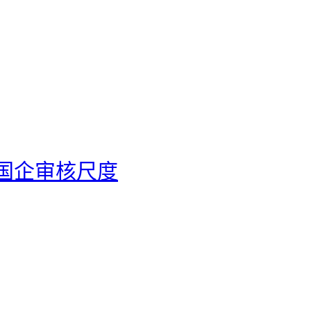
国企审核尺度