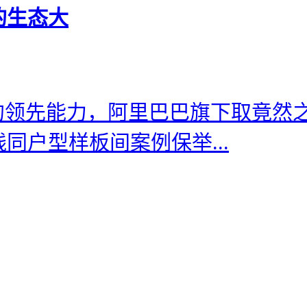
的生态大
上的领先能力，阿里巴巴旗下取竟然
同户型样板间案例保举...