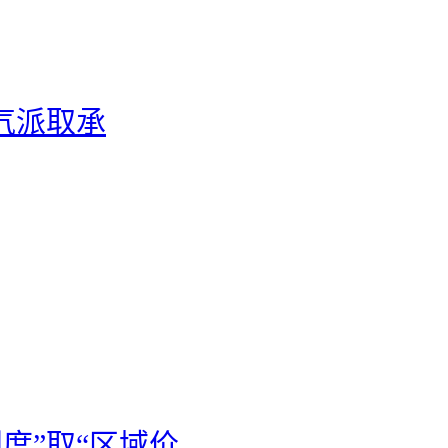
气派取承
度”取“区域价