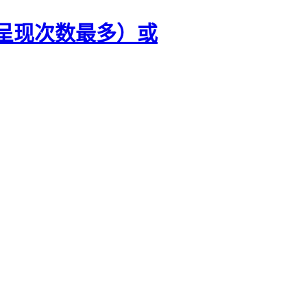
呈现次数最多）或