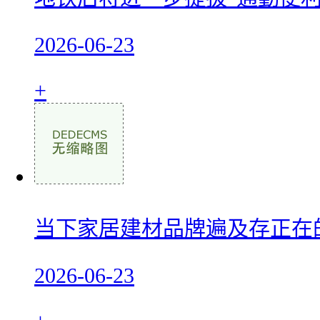
2026-06-23
+
当下家居建材品牌遍及存正在
2026-06-23