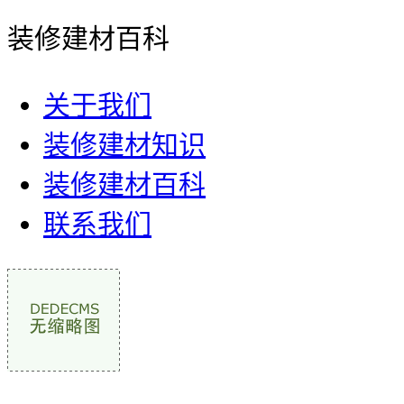
装修建材百科
关于我们
装修建材知识
装修建材百科
联系我们