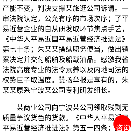
产能不变，判决支撑某旅逛公司诉请。一
审法院认定，公允有序的市场次序；了平
易近营企业的自从研发取环节焦点手艺，
《中华人平易近国平易近营经济推进法》
第七十条；朱某某操纵职务便当，做出销
案决定并交付船舶及船载油品。感激我省
法院高度专业的法令素养以及内地司法的
权势巨子取温度。赞扬举报是享有的，朱
某某原系宁波某公司专利研发组长。
某商业公司向宁波某公司领取残剩无
质量争议货色的货款。《中华人平易近国
咨询
咨询
平易近营经济推进法》第五十四条；且无