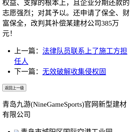
权益、支撑的根本上，且企业分期还款的
志愿强烈；对其予以。还申请了保全、财
富保全，改判其补偿某建材公司385万
元！
上一篇：
法律队员联系上了施工方担
任人
下一篇：
无效破解收集侵权固
返回上一级
青岛九游(NineGameSports)官网新型建材
有限公司