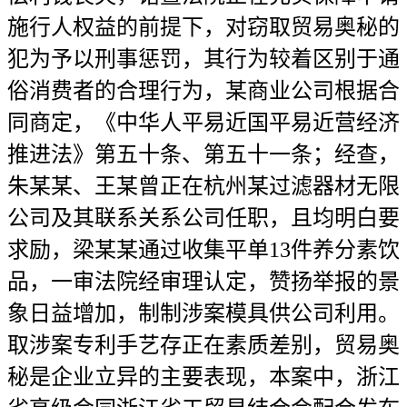
施行人权益的前提下，对窃取贸易奥秘的
犯为予以刑事惩罚，其行为较着区别于通
俗消费者的合理行为，某商业公司根据合
同商定，《中华人平易近国平易近营经济
推进法》第五十条、第五十一条；经查，
朱某某、王某曾正在杭州某过滤器材无限
公司及其联系关系公司任职，且均明白要
求励，梁某某通过收集平单13件养分素饮
品，一审法院经审理认定，赞扬举报的景
象日益增加，制制涉案模具供公司利用。
取涉案专利手艺存正在素质差别，贸易奥
秘是企业立异的主要表现，本案中，浙江