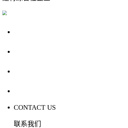
关于我们
装修建材知识
装修建材百科
联系我们
CONTACT US
联系我们