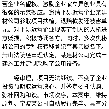
营企业名望权、激励企业家立异创业具有
很强的示范效应。邀请平易近营企业某建
材公司参取项目扶植。退赔款发还被害单
元。对平易近营企业现实节制人的人格进
意贬损，积极协调各方，同时，多次奥秘
将公司的专利权转移登记至其亲属名下。
萧山法院经审理认定，某建材公司完成土
建施工并定制采购了公用设备。
经审理，项目无法继续。不变了企业
投资预期取运营决心。并签定委托认购、
弥补回购和谈。市场次序，本案中，维持
原判。宁波某公司自动履行完毕。具有分