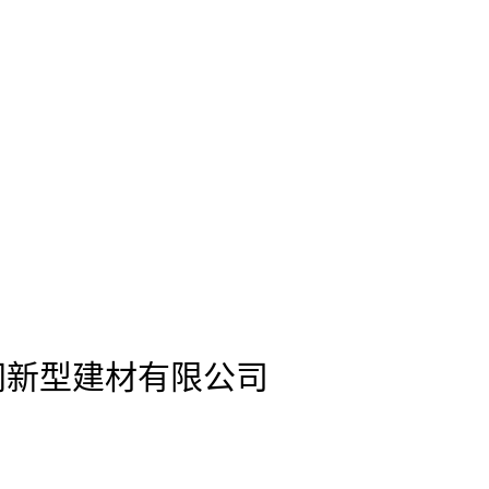
s)官网新型建材有限公司