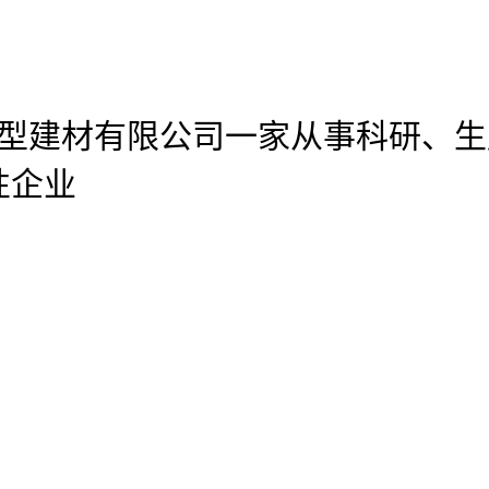
官网新型建材有限公司
一家从事科研、生
性企业