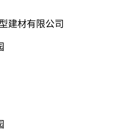
官网新型建材有限公司
园
园