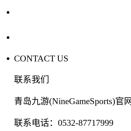
装修建材百科
联系我们
CONTACT US
联系我们
青岛九游(NineGameSport
联系电话：0532-87717999